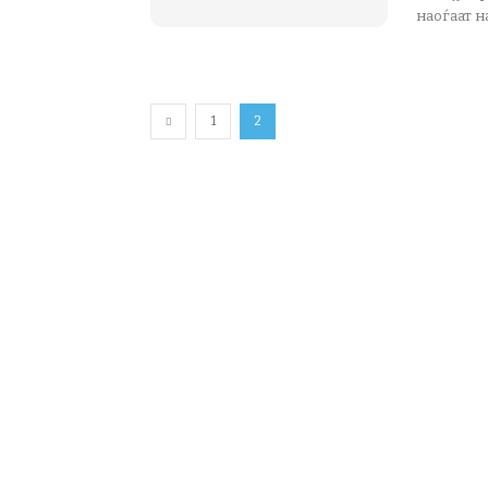
наоѓаат н
1
2