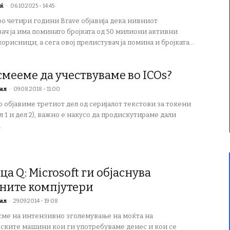
ќ
-
06.10.2025 - 14:45
о четири години Brave објавија дека нивниот
ач ја има поминато бројката од 50 милиони активни
орисници, а сега овој прелистувач ја помина и бројката...
смееме да учествуваме во ICOs?
ал
-
09.08.2018 - 11:00
о објавиме третиот дел од серијалот текстови за токени
ел 1 и дел 2), важно е накусо да продискутираме дали
.
а Q: Microsoft ги објаснува
ните компјутери
ал
-
29.09.2014 - 19:08
сме на интензивно зголемување на моќта на
ските машини кои ги употребуваме денес и кои се