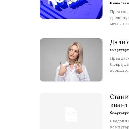
Мишо Леки
Пред скор
прелистув
месечни к
Дали 
Смартпорт
Пред да г
(покрај д
воопшто..
Станиц
квант
Смартпорт
Сведоци 
компјутер