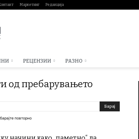
Контакт
Маркетинг
Редакција
МНИ
РЕЦЕНЗИИ
РАЗНО
ти од пребарувањето
ебарајте повторно
ку начини како „паметно“ да