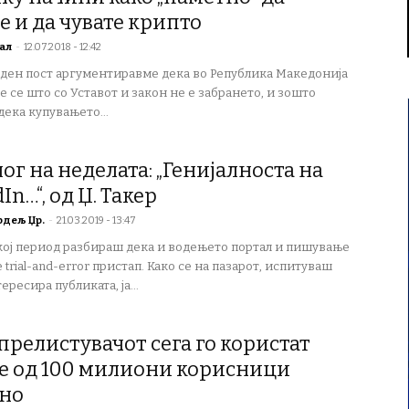
е и да чувате крипто
ал
-
12.07.2018 - 12:42
ден пост аргументиравме дека во Република Македонија
е се што со Уставот и закон не е забрането, и зошто
ека купувањето...
ог на неделата: „Генијалноста на
In…“, од Џ. Такер
рдељ Џр.
-
21.03.2019 - 13:47
кој период разбираш дека и водењето портал и пишување
 trial-and-error пристап. Како се на пазарот, испитуваш
ересира публиката, ја...
 прелистувачот сега го користат
е од 100 милиони корисници
но