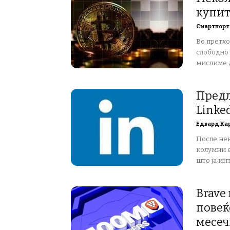
купит
Смартпорт
Во претхо
слободно 
мислиме д
Предл
Linked
Едвард Ка
После не
колумни е
што ја инт
Brave
повеќ
месеч