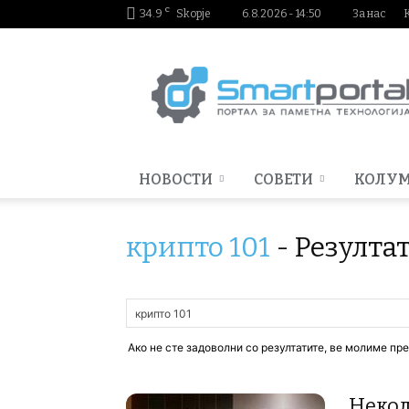
C
34.9
Skopje
6.8.2026 - 14:50
За нас
Smartportal.mk
НОВОСТИ
СОВЕТИ
КОЛУ
крипто 101
-
Резулта
Ако не сте задоволни со резултатите, ве молиме пр
Некол